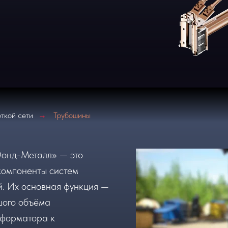
ткой сети
Трубошины
→
онд-Металл» — это
компоненты систем
й. Их основная функция —
шого объёма
сформатора к