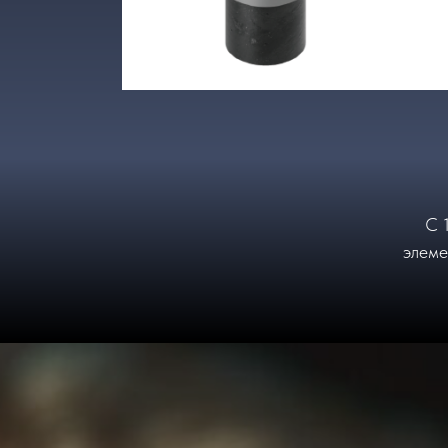
С 
элеме