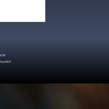
вом
решают