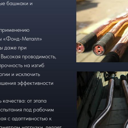
ые башмаки и
 применению
ы «Фонд-Металл»
ы даже при
 Высокая проводимость,
рочность на изгиб
ргии и исключить
вышения эффективности
 качества: от этапа
испытания под рабочим
ая с адаптивностью к
аметрам нагрузки, делает