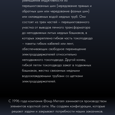
уменьшения индуктивности из
перешихтованных шин (чередование прямых и
обратных шин или чередование фазных шин)
или охлаждаемых водой медных труб. Они
состоят из трех частей – перешихтованного
участка от выводов печного трансформатора
до неподвижных литых медных башмаков, в
которых закреплена гибкая часть токоподвода
– пакеты гибких кабелей или лент,
обеспечивающих свободное перемещение
электрододержателей относительно
неподвижного токоподвода. Другой конец
гибкой петли токоподвода зажат в подвижных
башмаках, жестко связанных медными
водоохлаждаемыми трубами со щетками
электрододержателей.
С 1996 года компания Фонд-Металл занимается производством
элементов короткой сети. Мы создаем конфигурации, которые
решают задачи и закрывают потребности наших заказчиков.