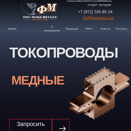
195009, Санкт-Петербург, ул. Михайлова, д. 11
отдел продаж
+7 (812) 324-85-54
fm@fondmet.com
О
Услуги
Контакты
Продукция
Новости
Главная
производстве
ТОКОПРОВОДЫ
МЕДНЫЕ
Запросить
коммерческое