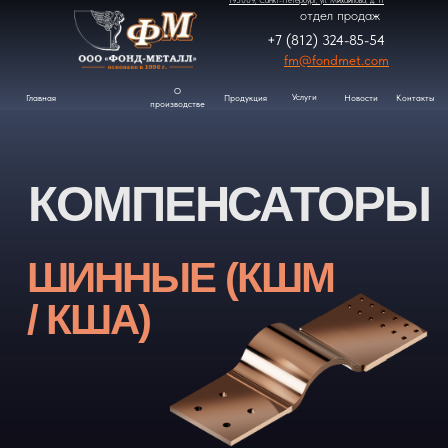
195009, Санкт-Петербург, ул. Михайлова, д. 11
отдел продаж
+7 (812) 324-85-54
fm@fondmet.com
О
Услуги
Контакты
Продукция
Новости
Главная
производстве
КОМПЕНСАТОРЫ
ШИННЫЕ (КШМ
/ КША)
Запросить
коммерческое